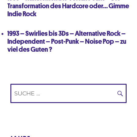
Transformation des Hardcore oder… Gimme
Indie Rock
1993 – Swirlies bis 3Ds – Alternative Rock –
Independent – Post-Punk – Noise Pop – zu
viel des Guten ?
Suche
nach:
SUC