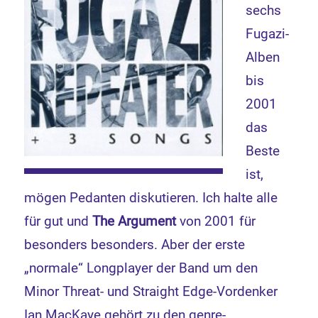
sechs
Fugazi-
Alben
bis
2001
das
Beste
ist,
mögen Pedanten diskutieren. Ich halte alle
für gut und
The Argument
von 2001 für
besonders besonders. Aber der erste
„normale“ Longplayer der Band um den
Minor Threat- und Straight Edge-Vordenker
Ian MacKaye gehört zu den genre-