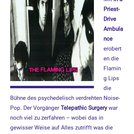
Priest-
Drive
Ambula
nce
erobert
en die
Flamin
g Lips
die
Bühne des psychedelisch verdrehten Noise-
Pop. Der Vorgänger
Telepathic Surgery
war
noch viel zu zerfahren – wobei das in
gewisser Weise auf Alles zutrifft was die