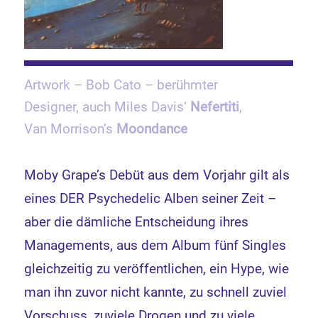
Artwork – Bob Cato – berühmter
Designer, auch Miles Davis‘
Nefertiti
,
Van Morrison’s
Moondance
Moby Grape’s Debüt aus dem Vorjahr gilt als
eines DER Psychedelic Alben seiner Zeit –
aber die dämliche Entscheidung ihres
Managements, aus dem Album fünf Singles
gleichzeitig zu veröffentlichen, ein Hype, wie
man ihn zuvor nicht kannte, zu schnell zuviel
Vorschuss, zuviele Drogen und zu viele