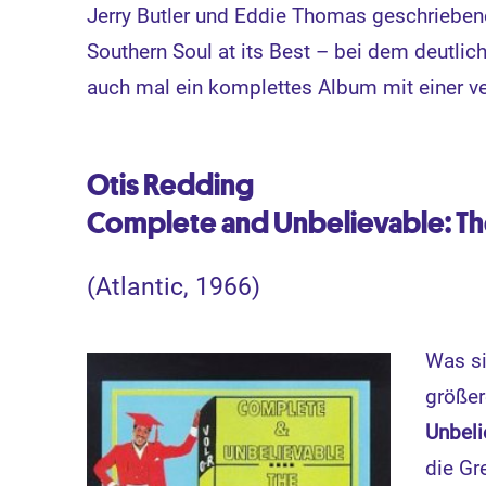
Jerry Butler und Eddie Thomas geschriebene 
Southern Soul at its Best – bei dem deutlic
auch mal ein komplettes Album mit einer v
Otis Redding
Complete and Unbelievable: The
(Atlantic, 1966)
Was si
größe
Unbel
die Gr