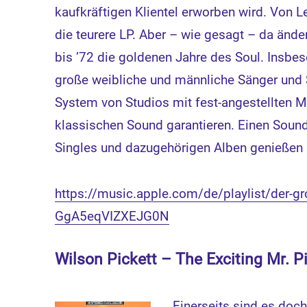
kaufkräftigen Klientel erworben wird. Von Leu
die teurere LP. Aber – wie gesagt – da ände
bis ’72 die goldenen Jahre des Soul. Insbe
große weibliche und männliche Sänger und S
System von Studios mit fest-angestellten M
klassischen Sound garantieren. Einen Sound
Singles und dazugehörigen Alben genießen 
https://music.apple.com/de/playlist/der-g
GgA5eqVIZXEJG0N
Wilson Pickett – The Exciting Mr. P
Einerseits sind es doc