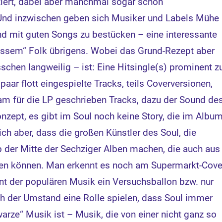
tiert, dabei aber manchmal sogar schon
. Und inzwischen geben sich Musiker und Labels Mühe
nd mit guten Songs zu bestücken – eine interessante
weissem“ Folk übrigens. Wobei das Grund-Rezept aber
chen langweilig – ist: Eine Hitsingle(s) prominent z
paar flott eingespielte Tracks, teils Coverversionen,
m für die LP geschrieben Tracks, dazu der Sound de
onzept, es gibt im Soul noch keine Story, die im Album
ich aber, dass die großen Künstler des Soul, die
ab der Mitte der Sechziger Alben machen, die auch aus
en können. Man erkennt es noch am Supermarkt-Cove
t der populären Musik ein Versuchsballon bzw. nur
ch der Umstand eine Rolle spielen, dass Soul immer
arze“ Musik ist – Musik, die von einer nicht ganz so