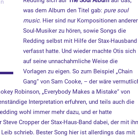
Redding sich auf
The Soul Album
auf das,
in
was dem Album den Titel gab:
pure soul
music
. Hier sind nur Kompositionen anderer
Soul-Musiker zu hören, sowie Songs die
Redding selbst mit Hilfe der Stax-Hausband
verfasst hatte. Und wieder machte Otis sich
auf seine unnachahmliche Weise die
Vorlagen zu eigen. So zum Beispiel „Chain
Gang“ von Sam Cooke, – der wäre vermutlic
Smokey Robinson, „Everybody Makes a Mistake“ von
enständige Interpretation erfuhren, und teils auch die
 Redding wohl immer mehr dazu, und er hatte
r Steve Cropper der Stax-Haus-Band dabei, der mit ih
eib schrieb. Bester Song hier ist allerdings das mit