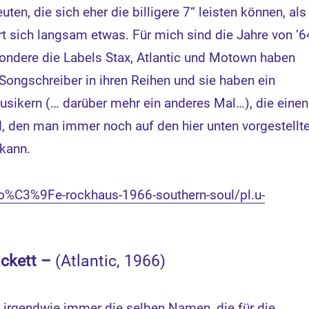
ten, die sich eher die billigere 7“ leisten können, als
rt sich langsam etwas. Für mich sind die Jahre von ’6
sondere die Labels Stax, Atlantic und Motown haben
ongschreiber in ihren Reihen und sie haben ein
usikern (… darüber mehr ein anderes Mal…), die einen
, den man immer noch auf den hier unten vorgestellt
kann.
ro%C3%9Fe-rockhaus-1966-southern-soul/pl.u-
ickett –
(Atlantic, 1966)
h irgendwie immer die selben Namen, die für die