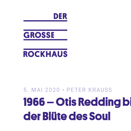
Ein Musikblog von Peter Krauß
DER GROSSE ROCKHAUS
5. MAI 2020 • PETER KRAUSS
1966 – Otis Redding b
der Blüte des Soul