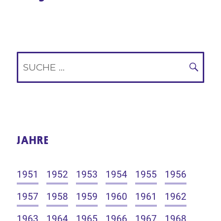
Suche
nach:
SUC
JAHRE
1951
1952
1953
1954
1955
1956
1957
1958
1959
1960
1961
1962
1963
1964
1965
1966
1967
1968