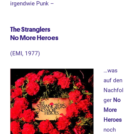
irgendwie Punk –
The Stranglers
No More Heroes
(EMI, 1977)
…was
auf den
Nachfol
ger
No
More
Heroes
noch