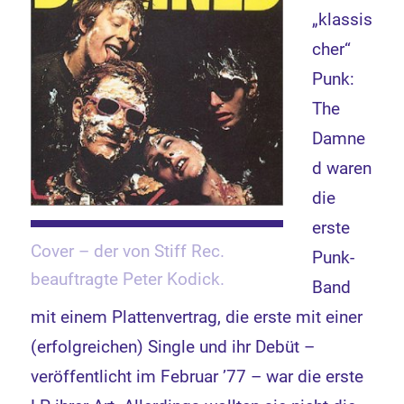
„klassis
cher“
Punk:
The
Damne
d waren
die
erste
Cover – der von Stiff Rec.
Punk-
beauftragte Peter Kodick.
Band
mit einem Plattenvertrag, die erste mit einer
(erfolgreichen) Single und ihr Debüt –
veröffentlicht im Februar ’77 – war die erste