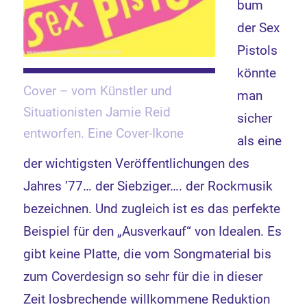
bum
der Sex
Pistols
könnte
Cover – vom Künstler und
man
Situationisten Jamie Reid
sicher
entworfen. Eine Cover-Ikone
als eine
der wichtigsten Veröffentlichungen des
Jahres ’77… der Siebziger…. der Rockmusik
bezeichnen. Und zugleich ist es das perfekte
Beispiel für den „Ausverkauf“ von Idealen. Es
gibt keine Platte, die vom Songmaterial bis
zum Coverdesign so sehr für die in dieser
Zeit losbrechende willkommene Reduktion