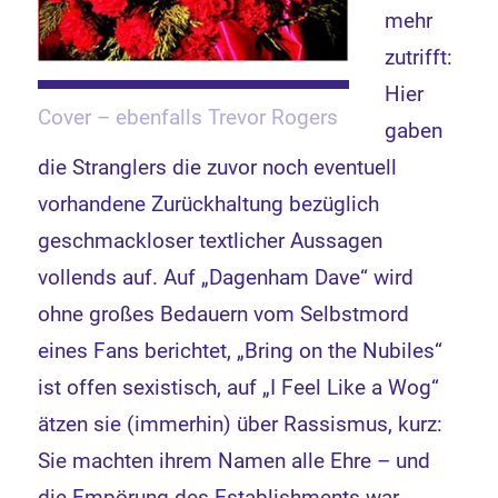
mehr
zutrifft:
Hier
Cover – ebenfalls Trevor Rogers
gaben
die Stranglers die zuvor noch eventuell
vorhandene Zurückhaltung bezüglich
geschmackloser textlicher Aussagen
vollends auf. Auf „Dagenham Dave“ wird
ohne großes Bedauern vom Selbstmord
eines Fans berichtet, „Bring on the Nubiles“
ist offen sexistisch, auf „I Feel Like a Wog“
ätzen sie (immerhin) über Rassismus, kurz:
Sie machten ihrem Namen alle Ehre – und
die Empörung des Establishments war