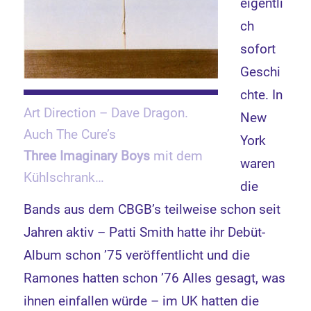
eigentli
ch
sofort
Geschi
chte. In
Art Direction – Dave Dragon.
New
Auch The Cure’s
York
Three Imaginary Boys
mit dem
waren
Kühlschrank…
die
Bands aus dem CBGB’s teilweise schon seit
Jahren aktiv – Patti Smith hatte ihr Debüt-
Album schon ’75 veröffentlicht und die
Ramones hatten schon ’76 Alles gesagt, was
ihnen einfallen würde – im UK hatten die