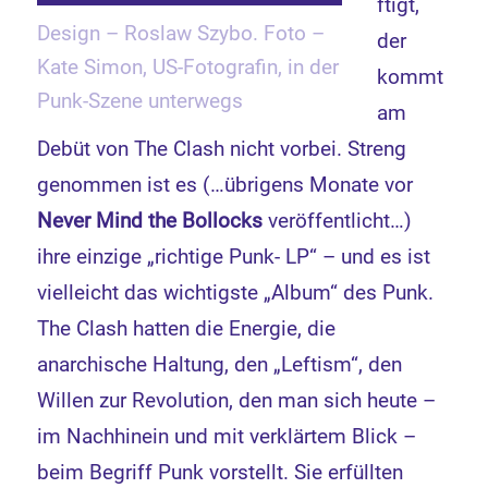
ftigt,
Design – Roslaw Szybo. Foto –
der
Kate Simon, US-Fotografin, in der
kommt
Punk-Szene unterwegs
am
Debüt von The Clash nicht vorbei. Streng
genommen ist es (…übrigens Monate vor
Never Mind the Bollocks
veröffentlicht…)
ihre einzige „richtige Punk- LP“ – und es ist
vielleicht das wichtigste „Album“ des Punk.
The Clash hatten die Energie, die
anarchische Haltung, den „Leftism“, den
Willen zur Revolution, den man sich heute –
im Nachhinein und mit verklärtem Blick –
beim Begriff Punk vorstellt. Sie erfüllten