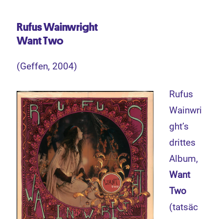
Rufus Wainwright
Want Two
(Geffen, 2004)
Rufus
Wainwri
ght’s
drittes
Album,
Want
Two
(tatsäc