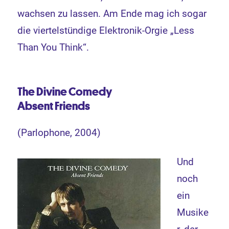
wachsen zu lassen. Am Ende mag ich sogar
die viertelstündige Elektronik-Orgie „Less
Than You Think“.
The Divine Comedy
Absent Friends
(Parlophone, 2004)
Und
noch
ein
Musike