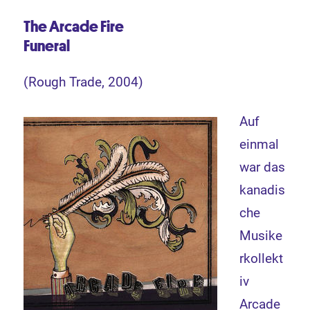
The Arcade Fire
Funeral
(Rough Trade, 2004)
Auf
einmal
war das
kanadis
che
Musike
rkollekt
iv
Arcade