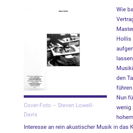
Wie b
Vertra
Master
Hollis
aufgen
lassen
Musiki
den Ta
führen
Nun fü
Cover-Foto – Steven Lowell-
wenig 
Davis
hohem 
Interesse an rein akustischer Musik in das 