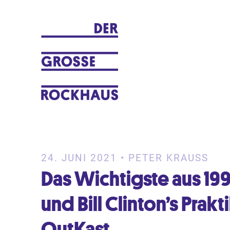
Ein Musikblog von Peter Krauß
DER GROSSE ROCKHAUS
24. JUNI 2021 • PETER KRAUSS
Das Wichtigste aus 199
und Bill Clinton’s Prakt
OutKast