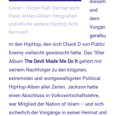
diesem
Cover – Victor Hall. Der hat auch
und
Paris‘ erstes Album fotografiert
dem
und etliche andere HipHop Acts
Vorgän
becovert
geralbu
m den HipHop, den sich Chuck D von Public
Enemy vielleicht gewünscht hätte. Das ’90er
Album
The Devil Made Me Do It
gehört mit
seinem Nachfolger zu den klügsten,
extremsten und wortgewaltigsten Political
HipHop-Alben aller Zeiten. Jackson hatte
einen Abschluss in Volkswirtschaftslehre,
war Mitglied der Nation of Islam – und sich
sicherlich der Vorgänge in seiner Heimat und