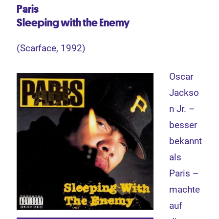
Paris
Sleeping with the Enemy
(Scarface, 1992)
Oscar
Jackso
n Jr. –
besser
bekannt
als
Paris –
machte
auf