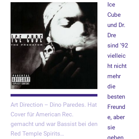
Ice
Cube
und Dr.
Dre
sind ’92
vielleic
ht nicht
mehr
die
besten
Art Direction – Dino Paredes. Hat
Freund
Cover für American Rec.
e, aber
gemacht und war Bassist bei den
sie
Red Temple Spirits…
geben