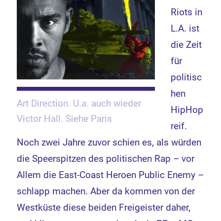
Riots in
L.A. ist
die Zeit
für
politisc
hen
Art Direction. U.a. auch wieder
HipHop
Victor Hall. Siehe Paris
reif.
Noch zwei Jahre zuvor schien es, als würden
die Speerspitzen des politischen Rap – vor
Allem die East-Coast Heroen Public Enemy –
schlapp machen. Aber da kommen von der
Westküste diese beiden Freigeister daher,