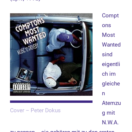
Compt
ons
Most
Wanted
sind
eigentli
ch im
gleiche
n
Atemzu
Cover – Peter Dokus
g mit
N.W.A.