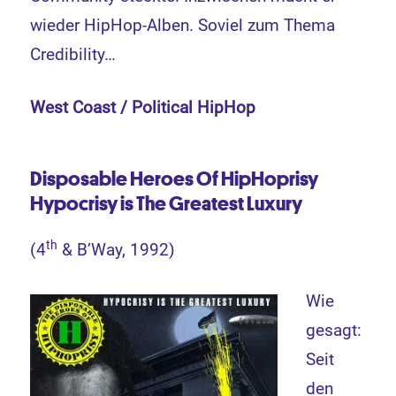
wieder HipHop-Alben. Soviel zum Thema
Credibility…
West Coast / Political HipHop
Disposable Heroes Of HipHoprisy
Hypocrisy is The Greatest Luxury
th
(4
& B’Way, 1992)
Wie
gesagt:
Seit
den