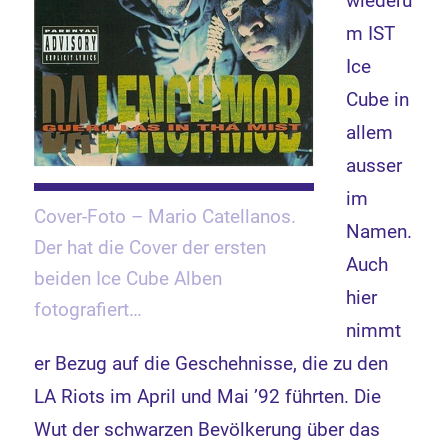
wiederu
m IST
Ice
Cube in
allem
ausser
im
Cover-Foto – Mario Catellanos.
Namen.
Der hat die Cover der ersten
Auch
beiden Ice Cube Alben
hier
fotografiert…
nimmt
er Bezug auf die Geschehnisse, die zu den
LA Riots im April und Mai ’92 führten. Die
Wut der schwarzen Bevölkerung über das