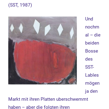
(SST, 1987)
Und
nochm
al – die
beiden
Bosse
des
SST-
Lables
mögen
ja den
Markt mit ihren Platten uberschwemmt
haben – aber die folgten ihren