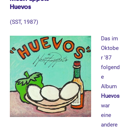
Huevos
(SST, 1987)
Das im
Oktobe
r ’87
folgend
e
Album
Huevos
war
eine
andere