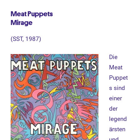
Meat Puppets
Mirage
(SST, 1987)
Die
Meat
Puppet
s sind
einer
der
legend
ärsten
und