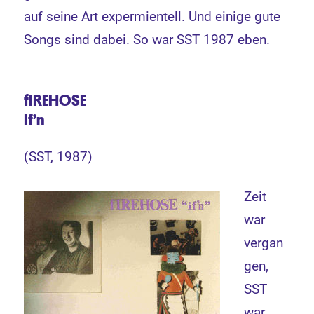
auf seine Art expermientell. Und einige gute
Songs sind dabei. So war SST 1987 eben.
fIREHOSE
If’n
(SST, 1987)
Zeit
war
vergan
gen,
SST
war