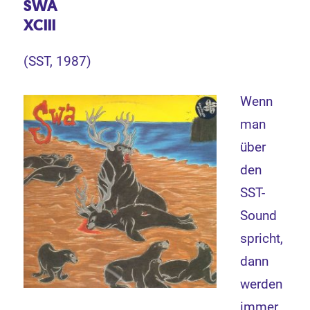
SWA
XCIII
(SST, 1987)
Wenn
man
über
den
SST-
Sound
spricht,
dann
werden
immer