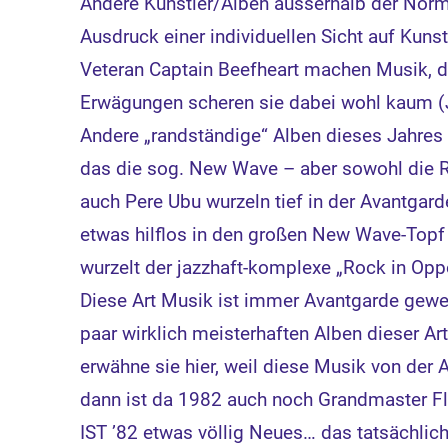
Andere Künstler/Alben ausserhalb der Norm 
Ausdruck einer individuellen Sicht auf Kuns
Veteran Captain Beefheart machen Musik, 
Erwägungen scheren sie dabei wohl kaum (Ja
Andere „randständige“ Alben dieses Jahres
das die sog. New Wave – aber sowohl die R
auch Pere Ubu wurzeln tief in der Avantgard
etwas hilflos in den großen New Wave-Topf
wurzelt der jazzhaft-komplexe „Rock in Opp
Diese Art Musik ist immer Avantgarde gewe
paar wirklich meisterhaften Alben dieser Art
erwähne sie hier, weil diese Musik von der
dann ist da 1982 auch noch Grandmaster F
IST ’82 etwas völlig Neues… das tatsächlic