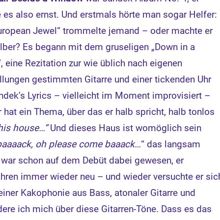
 es also ernst. Und erstmals hörte man sogar Helfer:
uropean Jewel“ trommelte jemand – oder machte er
lber? Es begann mit dem gruseligen „Down in a
“, eine Rezitation zur wie üblich nach eigenen
llungen gestimmten Gitarre und einer tickenden Uhr
andek’s Lyrics – vielleicht im Moment improvisiert –
r hat ein Thema, über das er halb spricht, halb tonlos
 this house…“
Und dieses Haus ist womöglich sein
aaaack, oh please come baaack…
“ das langsam
 war schon auf dem Debüt dabei gewesen, er
hren immer wieder neu – und wieder versuchte er sic
einer Kakophonie aus Bass, atonaler Gitarre und
re ich mich über diese Gitarren-Töne. Dass es das