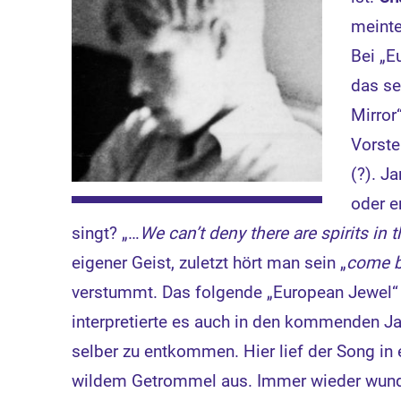
meinte
Bei „E
das se
Mirror
Vorste
(?). J
oder e
singt? „…
We can’t deny there are spirits in
eigener Geist, zuletzt hört man sein „
come b
verstummt. Das folgende „European Jewel“
interpretierte es auch in den kommenden Ja
selber zu entkommen. Hier lief der Song in 
wildem Getrommel aus. Immer wieder wunde