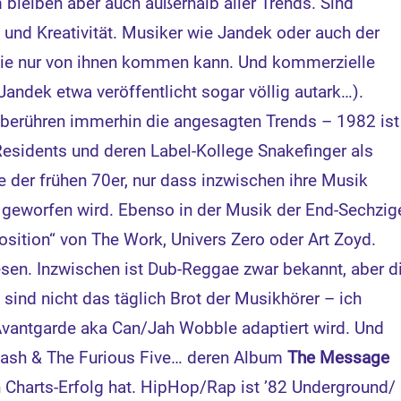
bleiben aber auch außerhalb aller Trends. Sind
t und Kreativität. Musiker wie Jandek oder auch der
die nur von ihnen kommen kann. Und kommerzielle
ndek etwa veröffentlicht sogar völlig autark…).
 berühren immerhin die angesagten Trends – 1982 ist
esidents und deren Label-Kollege Snakefinger als
e der frühen 70er, nur dass inzwischen ihre Musik
 geworfen wird. Ebenso in der Musik der End-Sechzig
osition“ von The Work, Univers Zero oder Art Zoyd.
sen. Inzwischen ist Dub-Reggae zwar bekannt, aber d
 sind nicht das täglich Brot der Musikhörer – ich
 Avantgarde aka Can/Jah Wobble adaptiert wird. Und
lash & The Furious Five… deren Album
The Message
h Charts-Erfolg hat. HipHop/Rap ist ’82 Underground/