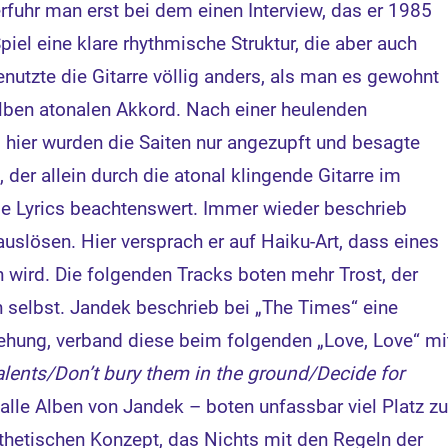
fuhr man erst bei dem einen Interview, das er 1985
iel eine klare rhythmische Struktur, die aber auch
utzte die Gitarre völlig anders, als man es gewohnt
lben atonalen Akkord. Nach einer heulenden
ier wurden die Saiten nur angezupft und besagte
 der allein durch die atonal klingende Gitarre im
die Lyrics beachtenswert. Immer wieder beschrieb
auslösen. Hier versprach er auf Haiku-Art, dass eines
en wird. Die folgenden Tracks boten mehr Trost, der
h selbst. Jandek beschrieb bei „The Times“ eine
iehung, verband diese beim folgenden „Love, Love“ mi
lents/Don’t bury them in the ground/Decide for
alle Alben von Jandek – boten unfassbar viel Platz zu
sthetischen Konzept, das Nichts mit den Regeln der