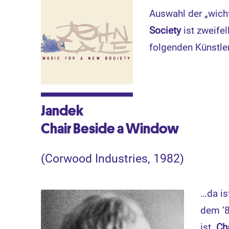
Auswahl der „wicht
Society
ist zweife
folgenden Künstle
Jandek
Chair Beside a Window
(Corwood Industries, 1982)
…da is
dem ’8
ist.
Ch