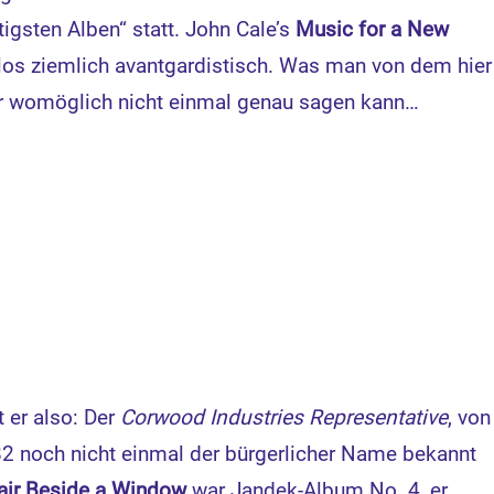
igsten Alben“ statt. John Cale’s
Music for a New
llos ziemlich avantgardistisch. Was man von dem hier
r womöglich nicht einmal genau sagen kann…
t er also: Der
Corwood Industries Representative
, von
2 noch nicht einmal der bürgerlicher Name bekannt
air Beside a Window
war Jandek-Album No. 4, er