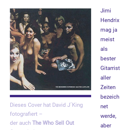
Jimi
Hendrix
mag ja
meist
als
bester
Gitarrist
aller
Zeiten
bezeich
Dieses Cover hat David J´King
net
fotografiert –
werde,
der auch
The Who Sell Out
aber