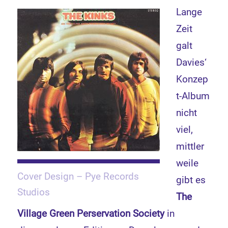
Lange
Zeit
galt
Davies‘
Konzep
t-Album
nicht
viel,
mittler
weile
Cover Design – Pye Records
gibt es
Studios
The
Village Green Perservation Society
in