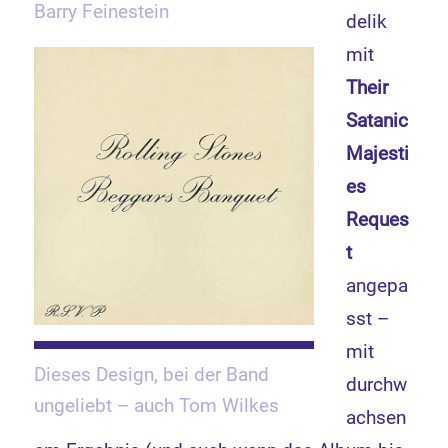
Barry Feinestein
delik
mit
Their
Satanic
Majesti
es
Reques
t
angepa
sst –
mit
Dieses Design, bei der Band
durchw
ungeliebt – auch Tom Wilkes
achsen