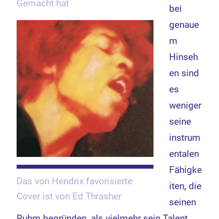
Gemacht hat
bei
genaue
m
Hinseh
en sind
es
weniger
seine
instrum
entalen
Fähigke
Das von Hendrix favorisierte
iten, die
Cover ist von Ed Thrasher
seinen
Ruhm begründen, als vielmehr sein Talent