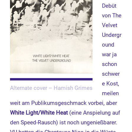
Debüt
von The
Velvet
Undergr
ound
war ja
schon
schwer
e Kost,
Alternate cover – Hamish Grimes
meilen
weit am Publikumsgeschmack vorbei, aber
White Light/White Heat
(eine Anspielung auf
den Speed-Rausch) ist noch ungenießbarer.