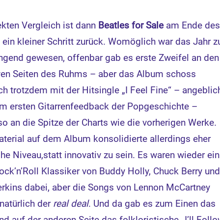
ekten Vergleich ist dann
Beatles for Sale
am Ende de
 ein kleiner Schritt zurück. Womöglich war das Jahr z
ngend gewesen, offenbar gab es erste Zweifel an den
ven Seiten des Ruhms – aber das Album schoss
ich trotzdem mit der Hitsingle „I Feel Fine“ – angeblic
m ersten Gitarrenfeedback der Popgeschichte –
o an die Spitze der Charts wie die vorherigen Werke.
terial auf dem Album konsolidierte allerdings eher
he Niveau,statt innovativ zu sein. Es waren wieder ein
ock’n’Roll Klassiker von Buddy Holly, Chuck Berry un
erkins dabei, aber die Songs von Lennon McCartney
natürlich der
real deal
. Und da gab es zum Einen das
 auf der anderen Seite das folkloristische „I’ll Foll