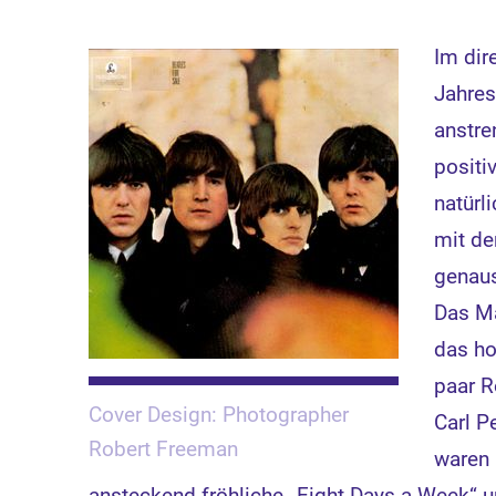
Im dir
Jahres
anstre
positi
natürl
mit de
genaus
Das Ma
das ho
paar R
Cover Design: Photographer
Carl P
Robert Freeman
waren 
ansteckend fröhliche „Eight Days a Week“ und