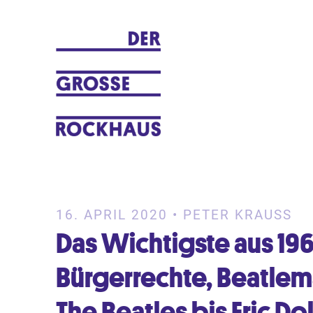
Ein Musikblog von Peter Krauß
DER GROSSE ROCKHAUS
16. APRIL 2020 • PETER KRAUSS
Das Wichtigste aus 19
Bürgerrechte, Beatlema
The Beatles bis Eric D