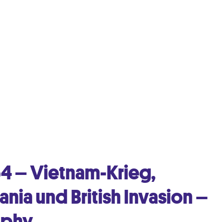
64 – Vietnam-Krieg,
nia und British Invasion –
olphy