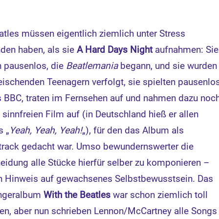
atles müssen eigentlich ziemlich unter Stress
den haben, als sie
A Hard Days Night
aufnahmen: Sie
n pausenlos, die
Beatlemania
begann, und sie wurden
eischenden Teenagern verfolgt, sie spielten pausenlo
s BBC, traten im Fernsehen auf und nahmen dazu noc
 sinnfreien Film auf (in Deutschland hieß er allen
s „
Yeah, Yeah, Yeah!
„), für den das Album als
rack gedacht war. Umso bewundernswerter die
eidung alle Stücke hierfür selber zu komponieren –
n Hinweis auf gewachsenes Selbstbewusstsein. Das
ngeralbum
With the Beatles
war schon ziemlich toll
n, aber nun schrieben Lennon/McCartney alle Songs