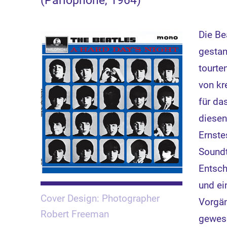
(Parlophone, 1964)
Die Be
gestan
tourte
von kr
für da
diesen
Ernste
Soundt
Entsch
und ei
Cover Design: Photographer
Vorgä
Robert Freeman
gewese